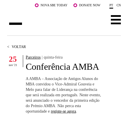
Saltar para o conteúdo principal
NOVA SBE TODAY
DONATE NOW
PT
CN
SOBRE NÓS
<
VOLTAR
CURSOS
25
Parceiros
| quinta-feira
Conferência AMBA
DOCENTES E INVESTIGAÇÃO
nov '21
COMUNIDADE
A AMBA – Associação de Antigos Alunos do
MBA convidou o Vice-Admiral Gouveia e
Melo para falar de Liderança na conferência
LIFE AT NOVA SBE
que será realizada em português. Neste evento,
será anunciado o vencedor da primeira edição
WHAT'S HAPPENING
do Prémio AMBA. Não perca esta
oportunidade e
registe-se agora
.