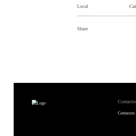
Local
Cam
Share
Contacto
Contactos 