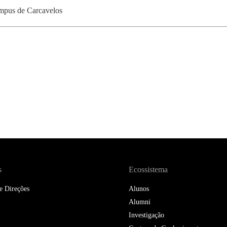
DOUBLE DEGREES
pus de Carcavelos
DIREITO & GESTÃO
DIREITO E ECONOMIA
DO MAR
DUAL DEGREE NYU
s
Ecossistema
e Direções
Alunos
Alumni
Investigação