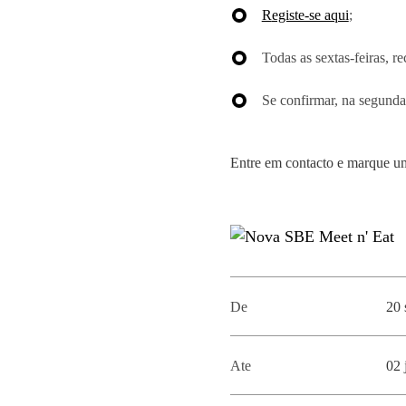
MESTRADOS EXECUTIVOS
R
egiste-se aqui
;
DIVERSIDADE, EQUIDADE E
L
INCLUSÃO
LISBON MBA
Todas as sextas-feiras, 
E
PROJETOS PARA UM
PROGRAMAS DE
Se confirmar, na segunda
FUTURO MELHOR
INTERCÂMBIO
R
MODELO DE GOVERNO
ESCOLAS DE VERÃO
Entre em contacto e marque um 
JUNTE-SE A NÓS
FORMAÇÃO DE
EXECUTIVOS
CONTACTOS
De
20 
Ate
02 