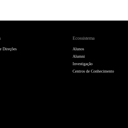
DOUBLE DEGREES
DIREITO & GESTÃO
DIREITO E ECONOMIA
DO MAR
s
Ecossistema
DUAL DEGREE NYU
e Direções
Alunos
Alumni
Investigação
Centros de Conhecimento