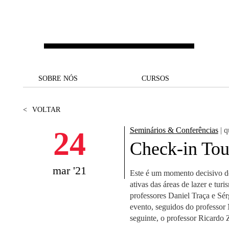
Saltar para o conteúdo principal
SOBRE NÓS
SOBRE NÓS
CURSOS
CURSOS
UM OLHAR SOBRE A NOVA
BOLSAS E
BACK
BACK
<
VOLTAR
SBE
FINANCIAMENTO
PROJETOS PARA UM
JUNTE-SE A NÓS
SOC
24
Seminários & Conferências
| q
A NOSSA MISSÃO
FUTURO MELHOR
CANDIDATURAS
Check-in Tou
DOCENTES E
A
A MARCA
SOCIAL EQUITY
INVESTIGADORES
LICENCIATURAS
mar '21
Este é um momento decisivo d
INITIATIVE
B
ativas das áreas de lazer e tur
QUALIDADE &
PEOPLE AND CULTURE
MESTRADOS
professores Daniel Traça e Sér
ACREDITAÇÕES
FELLOWSHIP FOR
B
evento, seguidos do professo
EXCELLENCE
DOUTORAMENTOS
seguinte, o professor Ricardo
SUSTENTABILIDADE
L