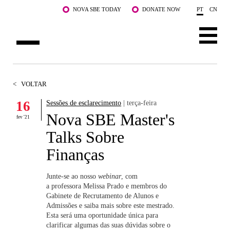
Saltar para o conteúdo principal
NOVA SBE TODAY
DONATE NOW
PT
CN
SOBRE NÓS
<
VOLTAR
CURSOS
16
Sessões de esclarecimento
| terça-feira
Nova SBE Master's
DOCENTES E INVESTIGAÇÃO
fev '21
Talks Sobre
COMUNIDADE
Finanças
LIFE AT NOVA SBE
Junte-se ao nosso
webinar
, com
a professora Melissa Prado e membros do
WHAT'S HAPPENING
Gabinete de Recrutamento de Alunos e
Admissões e saiba mais sobre este mestrado.
Esta será uma oportunidade única para
clarificar algumas das suas dúvidas sobre o