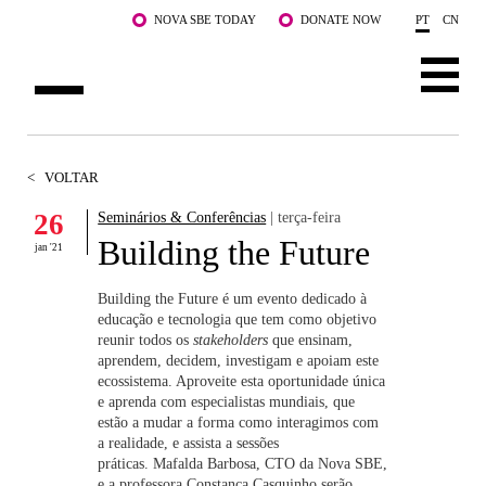
Saltar para o conteúdo principal
NOVA SBE TODAY
DONATE NOW
PT
CN
SOBRE NÓS
<
VOLTAR
CURSOS
26
Seminários & Conferências
| terça-feira
Building the Future
DOCENTES E INVESTIGAÇÃO
jan '21
COMUNIDADE
Building the Future é um evento dedicado à
educação e tecnologia que tem como objetivo
reunir todos os
stakeholders
que ensinam,
LIFE AT NOVA SBE
aprendem, decidem, investigam e apoiam este
ecossistema. Aproveite esta oportunidade única
WHAT'S HAPPENING
e aprenda com especialistas mundiais, que
estão a mudar a forma como interagimos com
a realidade, e assista a sessões
práticas. Mafalda Barbosa, CTO da Nova SBE,
e a professora Constança Casquinho serão