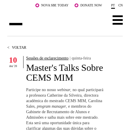
Saltar para o conteúdo principal
NOVA SBE TODAY
DONATE NOW
PT
CN
SOBRE NÓS
<
VOLTAR
CURSOS
10
Sessões de esclarecimento
| quinta-feira
Master's Talks Sobre
DOCENTES E INVESTIGAÇÃO
dez '20
CEMS MIM
COMUNIDADE
Participe no nosso
webinar
, no qual participará
LIFE AT NOVA SBE
a professora Catherine da Silveira, directora
académica do mestrado CEMS MIM, Carolina
Sales,
program manager
, e membros do
WHAT'S HAPPENING
Gabinete de Recrutamento de Alunos e
Admissões e saiba mais sobre este mestrado.
Esta será uma oportunidade única para
clarificar algumas das suas dúvidas sobre o