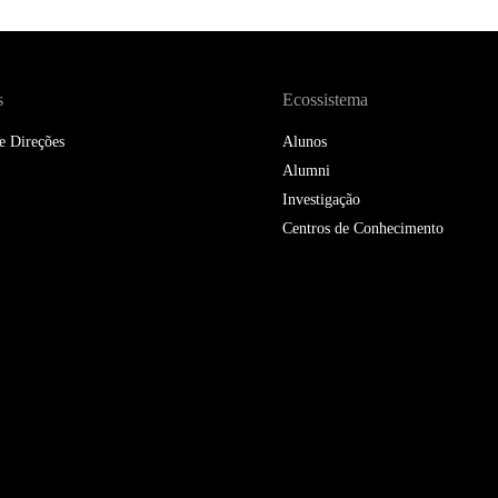
DOUBLE DEGREES
DIREITO & GESTÃO
s
Ecossistema
DIREITO E ECONOMIA
DO MAR
e Direções
Alunos
Alumni
DUAL DEGREE NYU
Investigação
Centros de Conhecimento