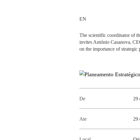
MESTRADOS EXECUTIVOS
DIVERSIDADE, EQUIDADE E
L
INCLUSÃO
EN
LISBON MBA
E
PROJETOS PARA UM
PROGRAMAS DE
The scientific coordinator of 
FUTURO MELHOR
INTERCÂMBIO
invites António Casanova, CEO
R
on the importance of strategic 
MODELO DE GOVERNO
ESCOLAS DE VERÃO
JUNTE-SE A NÓS
FORMAÇÃO DE
EXECUTIVOS
CONTACTOS
De
29 
Ate
29 
Local
Onl