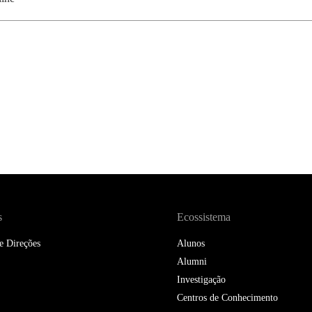
DOUBLE DEGREES
DIREITO & GESTÃO
DIREITO E ECONOMIA
DO MAR
DUAL DEGREE NYU
s
Ecossistema
e Direções
Alunos
Alumni
Investigação
Centros de Conhecimento