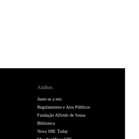
Atalhos
Junte-se a nós
Regulamentos e Atos Públicos
Fundação Alfredo de Sousa
Biblioteca
Nova SBE Today