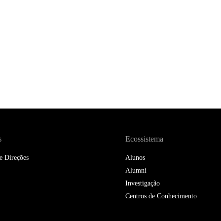
DOUBLE DEGREES
DIREITO & GESTÃO
DIREITO E ECONOMIA
DO MAR
DUAL DEGREE NYU
s
Ecossistema
e Direções
Alunos
Alumni
Investigação
Centros de Conhecimento