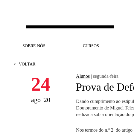
Saltar para o conteúdo principal
SOBRE NÓS
SOBRE NÓS
CURSOS
CURSOS
UM OLHAR SOBRE A NOVA
BOLSAS E
BACK
BACK
<
VOLTAR
SBE
FINANCIAMENTO
PROJETOS PARA UM
JUNTE-SE A NÓS
SOC
24
Alunos
| segunda-feira
A NOSSA MISSÃO
FUTURO MELHOR
CANDIDATURAS
Prova de Def
DOCENTES E
A
A MARCA
SOCIAL EQUITY
INVESTIGADORES
LICENCIATURAS
ago '20
Dando cumprimento ao estipula
INITIATIVE
B
Doutoramento de Miguel Teles
QUALIDADE &
PEOPLE AND CULTURE
MESTRADOS
realizada sob a orientação do 
ACREDITAÇÕES
FELLOWSHIP FOR
B
EXCELLENCE
DOUTORAMENTOS
Nos termos do n.º 2, do artigo
SUSTENTABILIDADE
L