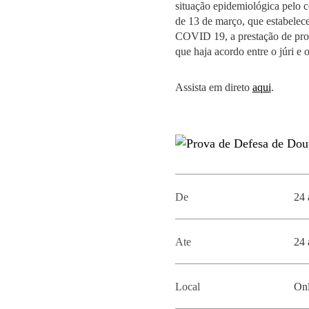
situação epidemiológica pelo 
MESTRADOS EXECUTIVOS
de 13 de março, que estabelec
DIVERSIDADE, EQUIDADE E
L
COVID 19, a prestação de prova
INCLUSÃO
LISBON MBA
que haja acordo entre o júri e 
E
PROJETOS PARA UM
PROGRAMAS DE
Assista em direto
aqui
.
FUTURO MELHOR
INTERCÂMBIO
R
MODELO DE GOVERNO
ESCOLAS DE VERÃO
JUNTE-SE A NÓS
FORMAÇÃO DE
EXECUTIVOS
CONTACTOS
De
24 
Ate
24 
Local
Onl