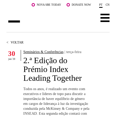
Saltar para o conteúdo principal
NOVA SBE TODAY
DONATE NOW
PT
CN
SOBRE NÓS
<
VOLTAR
CURSOS
30
Seminários & Conferências
| terça-feira
2.ª Edição do
DOCENTES E INVESTIGAÇÃO
jun '20
Prémio Index
COMUNIDADE
Leading Together
LIFE AT NOVA SBE
Todos os anos, é realizado um evento com
executivos e líderes de topo para discutir a
WHAT'S HAPPENING
importância de haver equilíbrio de género
em cargos de liderança à luz da investigação
conduzida pela McKinsey & Company e pela
INSEAD. Esta segunda edição contará com