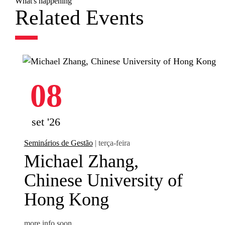
What's happening
Related Events
08
set '26
Seminários de Gestão
| terça-feira
Michael Zhang,
Chinese University of
Hong Kong
more info soon