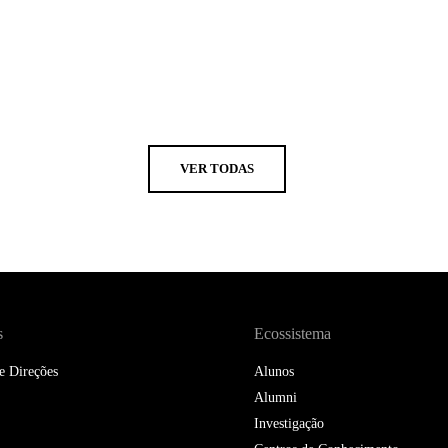
VER TODAS
s
Ecossistema
e Direções
Alunos
Alumni
Investigação