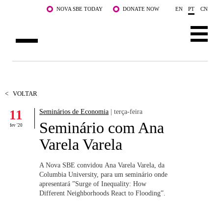
Saltar para o conteúdo principal
NOVA SBE TODAY
DONATE NOW
EN
PT
CN
SOBRE NÓS
CURSOS
<
VOLTAR
11
Seminários de Economia
| terça-feira
DOCENTES E INVESTIGAÇÃO
Seminário com Ana
fev '20
COMUNIDADE
Varela Varela
LIFE AT NOVA SBE
A Nova SBE convidou Ana Varela Varela, da
Columbia University, para um seminário onde
WHAT'S HAPPENING
apresentará ”Surge of Inequality: How
Different Neighborhoods React to Flooding”.