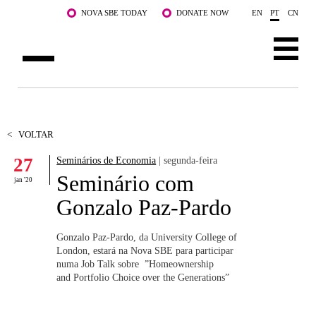
Saltar para o conteúdo principal
NOVA SBE TODAY
DONATE NOW
EN
PT
CN
SOBRE NÓS
CURSOS
<
VOLTAR
27
Seminários de Economia
| segunda-feira
DOCENTES E INVESTIGAÇÃO
Seminário com
jan '20
COMUNIDADE
Gonzalo Paz-Pardo
LIFE AT NOVA SBE
Gonzalo Paz-Pardo, da University College of
London, estará na Nova SBE para participar
WHAT'S HAPPENING
numa Job Talk sobre ”Homeownership
and Portfolio Choice over the Generations”