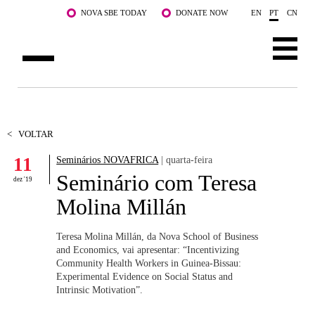
Saltar para o conteúdo principal
NOVA SBE TODAY
DONATE NOW
EN
PT
CN
SOBRE NÓS
CURSOS
<
VOLTAR
11
Seminários NOVAFRICA
| quarta-feira
DOCENTES E INVESTIGAÇÃO
Seminário com Teresa
dez '19
COMUNIDADE
Molina Millán
LIFE AT NOVA SBE
Teresa Molina Millán, da Nova School of Business
and Economics, vai apresentar: “Incentivizing
WHAT'S HAPPENING
Community Health Workers in Guinea-Bissau:
Experimental Evidence on Social Status and
Intrinsic Motivation”.