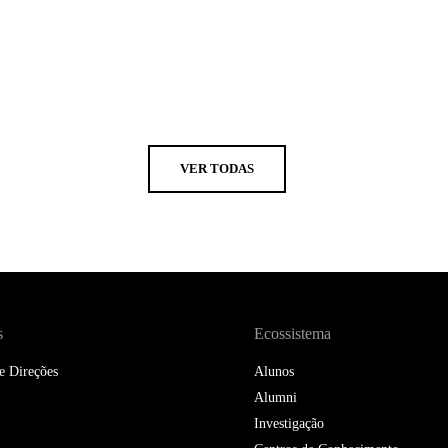
VER TODAS
s
Ecossistema
e Direções
Alunos
Alumni
Investigação