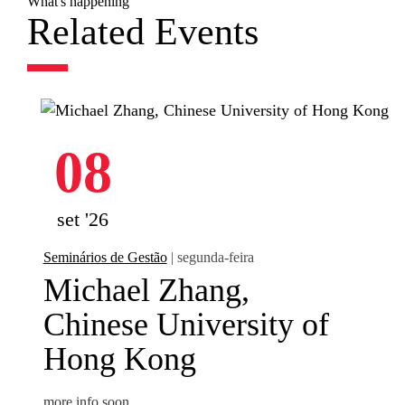
What's happening
Related Events
08
set '26
Seminários de Gestão
| segunda-feira
Michael Zhang,
Chinese University of
Hong Kong
more info soon