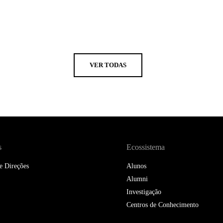
VER TODAS
s
Ecossistema
e Direções
Alunos
Alumni
Investigação
Centros de Conhecimento