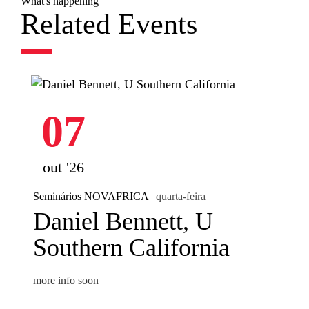
What's happening
Related Events
07
out '26
Seminários NOVAFRICA
| quarta-feira
Daniel Bennett, U
Southern California
more info soon