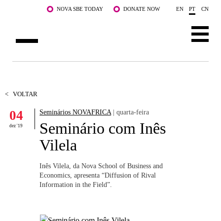
Saltar para o conteúdo principal
NOVA SBE TODAY
DONATE NOW
EN
PT
CN
SOBRE NÓS
CURSOS
<
VOLTAR
04
Seminários NOVAFRICA
| quarta-feira
DOCENTES E INVESTIGAÇÃO
Seminário com Inês
dez '19
COMUNIDADE
Vilela
LIFE AT NOVA SBE
Inês Vilela, da Nova School of Business and
Economics, apresenta “Diffusion of Rival
WHAT'S HAPPENING
Information in the Field”.