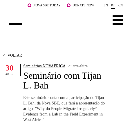
Saltar para o conteúdo principal
NOVA SBE TODAY
DONATE NOW
EN
PT
CN
SOBRE NÓS
CURSOS
<
VOLTAR
30
Seminários NOVAFRICA
| quarta-feira
DOCENTES E INVESTIGAÇÃO
Seminário com Tijan
out '19
COMUNIDADE
L. Bah
LIFE AT NOVA SBE
Este seminário conta com a participação do Tijan
L. Bah, da Nova SBE, que fará a apresentação do
WHAT'S HAPPENING
artigo: “Why do People Migrate Irregularly?
Evidence from a Lab in the Field Experiment in
West Africa”.