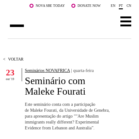
Saltar para o conteúdo principal
NOVA SBE TODAY
DONATE NOW
EN
PT
CN
SOBRE NÓS
CURSOS
<
VOLTAR
23
Seminários NOVAFRICA
| quarta-feira
DOCENTES E INVESTIGAÇÃO
Seminário com
out '19
COMUNIDADE
Maleke Fourati
LIFE AT NOVA SBE
Este seminário conta com a participação
de Maleke Fourati, da Universidade de Genebra,
WHAT'S HAPPENING
para apresentação do artigo ““Are Muslim
immigrants really different? Experimental
Evidence from Lebanon and Australia”.