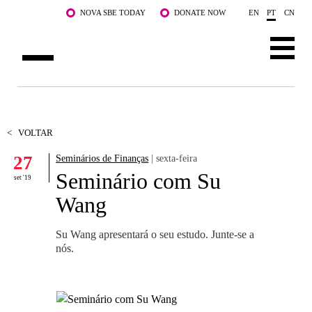
Saltar para o conteúdo principal
NOVA SBE TODAY
DONATE NOW
EN
PT
CN
SOBRE NÓS
CURSOS
<
VOLTAR
27
Seminários de Finanças
| sexta-feira
DOCENTES E INVESTIGAÇÃO
Seminário com Su
set '19
COMUNIDADE
Wang
LIFE AT NOVA SBE
Su Wang apresentará o seu estudo. Junte-se a
nós.
WHAT'S HAPPENING