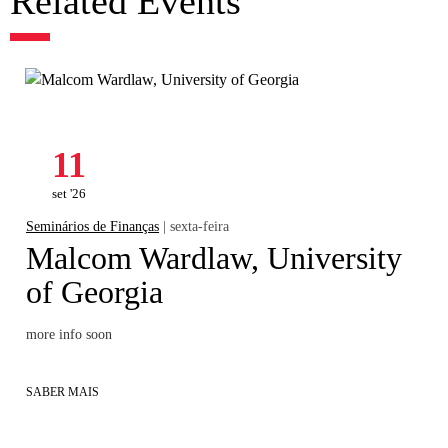
Related Events
11
set '26
Seminários de Finanças
| sexta-feira
Malcom Wardlaw, University
of Georgia
more info soon
SABER MAIS