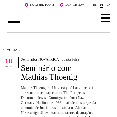
Saltar para o conteúdo principal
NOVA SBE TODAY
DONATE NOW
EN
PT
CN
SOBRE NÓS
CURSOS
<
VOLTAR
18
Seminários NOVAFRICA
| quarta-feira
DOCENTES E INVESTIGAÇÃO
Seminário com
set '19
COMUNIDADE
Mathias Thoenig
LIFE AT NOVA SBE
Mathias Thoenig, da University of Lausanne, vai
apresentar o seu paper sobre The Refugee’s
WHAT'S HAPPENING
Dilemma - Jewish Outmigration from Nazi
Germany. No final de 1938, mais de dois terços da
comunidade Judaica residia ainda na Alemanha.
Neste artigo são estimados os fatores de atração e