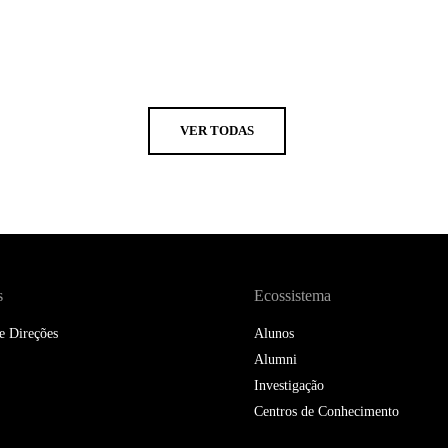
VER TODAS
s
Ecossistema
e Direções
Alunos
Alumni
Investigação
Centros de Conhecimento