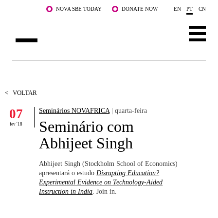
Saltar para o conteúdo principal
NOVA SBE TODAY
DONATE NOW
EN
PT
CN
SOBRE NÓS
CURSOS
<
VOLTAR
07
Seminários NOVAFRICA
| quarta-feira
DOCENTES E INVESTIGAÇÃO
Seminário com
fev '18
COMUNIDADE
Abhijeet Singh
LIFE AT NOVA SBE
Abhijeet Singh (Stockholm School of Economics)
apresentará o estudo
Disrupting Education?
WHAT'S HAPPENING
Experimental Evidence on Technology-Aided
Instruction in India
. Join in.