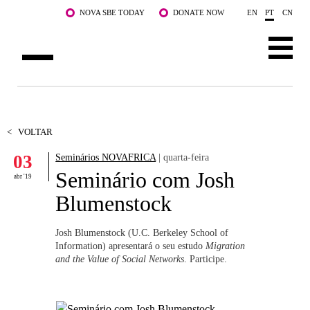
Saltar para o conteúdo principal
NOVA SBE TODAY
DONATE NOW
EN
PT
CN
SOBRE NÓS
CURSOS
<
VOLTAR
03
Seminários NOVAFRICA
| quarta-feira
DOCENTES E INVESTIGAÇÃO
Seminário com Josh
abr '19
COMUNIDADE
Blumenstock
LIFE AT NOVA SBE
Josh Blumenstock (U.C. Berkeley School of
Information) apresentará o seu estudo
Migration
WHAT'S HAPPENING
and the Value of Social Networks
. Participe.