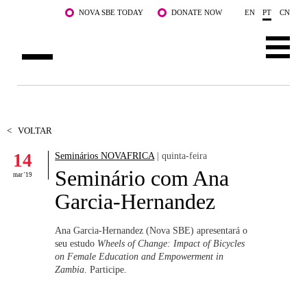
Saltar para o conteúdo principal
NOVA SBE TODAY
DONATE NOW
EN
PT
CN
SOBRE NÓS
CURSOS
<
VOLTAR
14
Seminários NOVAFRICA
| quinta-feira
DOCENTES E INVESTIGAÇÃO
Seminário com Ana
mar '19
COMUNIDADE
Garcia-Hernandez
LIFE AT NOVA SBE
Ana Garcia-Hernandez (Nova SBE) apresentará o
seu estudo
Wheels of Change: Impact of Bicycles
WHAT'S HAPPENING
on Female Education and Empowerment in
Zambia
.
Participe.