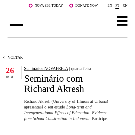
Saltar para o conteúdo principal
NOVA SBE TODAY
DONATE NOW
EN
PT
CN
SOBRE NÓS
CURSOS
<
VOLTAR
26
Seminários NOVAFRICA
| quarta-feira
DOCENTES E INVESTIGAÇÃO
Seminário com
set '18
COMUNIDADE
Richard Akresh
LIFE AT NOVA SBE
Richard Akresh (University of Illinois at Urbana)
apresentará o seu estudo
Long-term and
WHAT'S HAPPENING
Intergenerational Effects of Education: Evidence
from School Construction in Indonesia
. Participe.