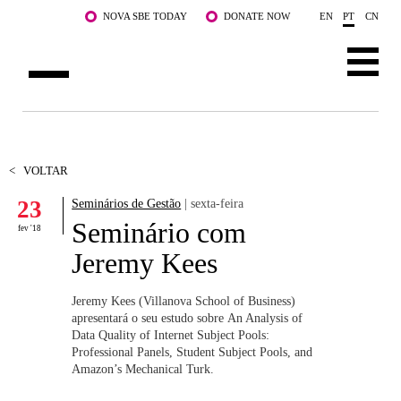
Saltar para o conteúdo principal
NOVA SBE TODAY
DONATE NOW
EN
PT
CN
SOBRE NÓS
CURSOS
<
VOLTAR
23
Seminários de Gestão
| sexta-feira
DOCENTES E INVESTIGAÇÃO
Seminário com
fev '18
COMUNIDADE
Jeremy Kees
LIFE AT NOVA SBE
Jeremy Kees (Villanova School of Business)
apresentará o seu estudo sobre An Analysis of
WHAT'S HAPPENING
Data Quality of Internet Subject Pools:
Professional Panels, Student Subject Pools, and
Amazon’s Mechanical Turk.