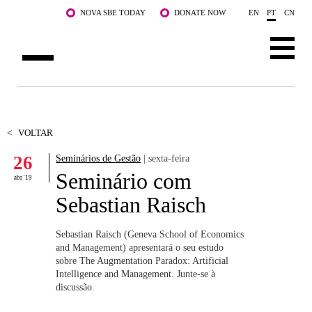
Saltar para o conteúdo principal
NOVA SBE TODAY
DONATE NOW
EN
PT
CN
SOBRE NÓS
CURSOS
<
VOLTAR
26
Seminários de Gestão
| sexta-feira
DOCENTES E INVESTIGAÇÃO
Seminário com
abr '19
COMUNIDADE
Sebastian Raisch
LIFE AT NOVA SBE
Sebastian Raisch (Geneva School of Economics
and Management) apresentará o seu estudo
WHAT'S HAPPENING
sobre The Augmentation Paradox: Artificial
Intelligence and Management. Junte-se à
discussão.