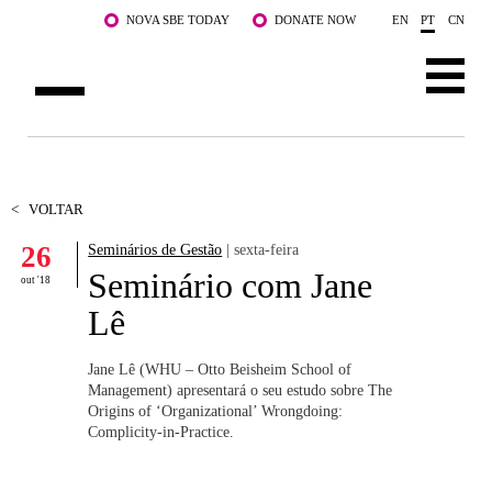
Saltar para o conteúdo principal
NOVA SBE TODAY
DONATE NOW
EN
PT
CN
SOBRE NÓS
CURSOS
<
VOLTAR
26
Seminários de Gestão
| sexta-feira
DOCENTES E INVESTIGAÇÃO
Seminário com Jane
out '18
COMUNIDADE
Lê
LIFE AT NOVA SBE
Jane Lê (WHU – Otto Beisheim School of
Management) apresentará o seu estudo sobre The
WHAT'S HAPPENING
Origins of ‘Organizational’ Wrongdoing:
Complicity-in-Practice.