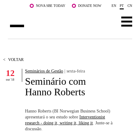
Saltar para o conteúdo principal
NOVA SBE TODAY
DONATE NOW
EN
PT
CN
SOBRE NÓS
CURSOS
<
VOLTAR
12
Seminários de Gestão
| sexta-feira
DOCENTES E INVESTIGAÇÃO
Seminário com
out '18
COMUNIDADE
Hanno Roberts
LIFE AT NOVA SBE
Hanno Roberts (BI Norwegian Business School)
WHAT'S HAPPENING
apresentará o seu estudo sobre
Interventionist
research - doing it, writing it, liking it
. Junte-se à
discussão.