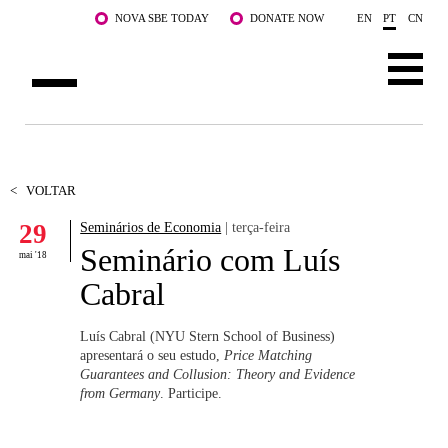
Saltar para o conteúdo principal
NOVA SBE TODAY
DONATE NOW
EN
PT
CN
SOBRE NÓS
CURSOS
<
VOLTAR
29
Seminários de Economia
| terça-feira
DOCENTES E INVESTIGAÇÃO
Seminário com Luís
mai '18
COMUNIDADE
Cabral
LIFE AT NOVA SBE
Luís Cabral (NYU Stern School of Business)
apresentará o seu estudo,
Price Matching
WHAT'S HAPPENING
Guarantees and Collusion: Theory and Evidence
from Germany
. Participe.