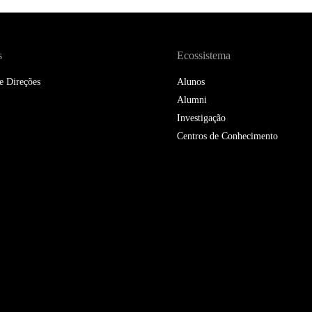
DOUBLE DEGREES
DIREITO & GESTÃO
s
Ecossistema
DIREITO E ECONOMIA
e Direções
Alunos
DO MAR
Alumni
DUAL DEGREE NYU
Investigação
Centros de Conhecimento