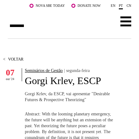
Saltar para o conteúdo principal
NOVA SBE TODAY
DONATE NOW
EN
PT
CN
SOBRE NÓS
CURSOS
<
VOLTAR
07
Seminários de Gestão
| segunda-feira
DOCENTES E INVESTIGAÇÃO
Gorgi Krlev, ESCP
out '24
COMUNIDADE
Gorgi Krlev, da ESCP, vai apresentar "Desirable
LIFE AT NOVA SBE
Futures & Prospective Theorizing"
WHAT'S HAPPENING
Abstract: With the looming planetary emergency,
the future will be anything but an extension of the
past. Yet theorizing the future poses a peculiar
problem. By definition, it is not present yet. The
conundrum of the future is that it requires