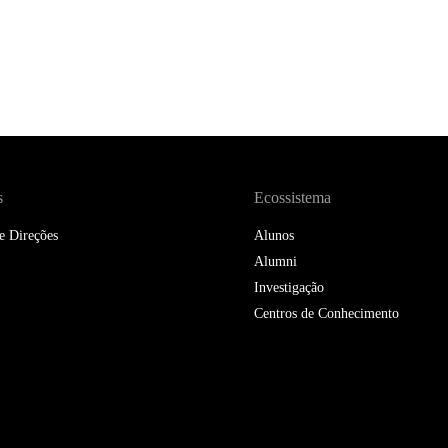
DOUBLE DEGREES
DIREITO & GESTÃO
DIREITO E ECONOMIA
DO MAR
DUAL DEGREE NYU
s
Ecossistema
e Direções
Alunos
Alumni
Investigação
Centros de Conhecimento