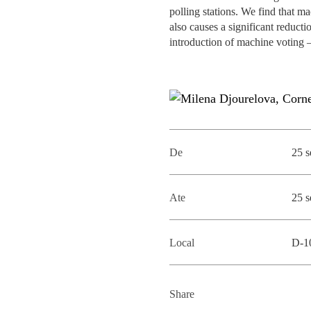
MESTRADOS EXECUTIVOS
polling stations. We find that ma
DIVERSIDADE, EQUIDADE E
also causes a significant reduct
L
INCLUSÃO
introduction of machine voting –
LISBON MBA
E
PROJETOS PARA UM
PROGRAMAS DE
FUTURO MELHOR
INTERCÂMBIO
R
MODELO DE GOVERNO
ESCOLAS DE VERÃO
De
25 s
JUNTE-SE A NÓS
FORMAÇÃO DE
EXECUTIVOS
CONTACTOS
Ate
25 s
Local
D-1
Share