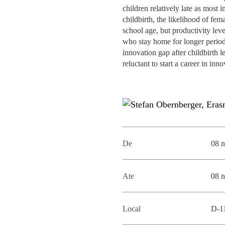
MESTRADOS EXECUTIVOS
children relatively late as most i
DIVERSIDADE, EQUIDADE E
childbirth, the likelihood of fe
L
INCLUSÃO
school age, but productivity lev
LISBON MBA
who stay home for longer periods
E
innovation gap after childbirth
PROJETOS PARA UM
PROGRAMAS DE
reluctant to start a career in inn
FUTURO MELHOR
INTERCÂMBIO
R
MODELO DE GOVERNO
ESCOLAS DE VERÃO
JUNTE-SE A NÓS
FORMAÇÃO DE
EXECUTIVOS
CONTACTOS
De
08 
Ate
08 
Local
D-1