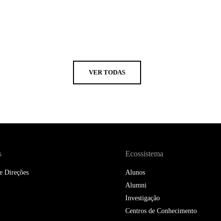
VER TODAS
s
Ecossistema
e Direções
Alunos
Alumni
Investigação
Centros de Conhecimento