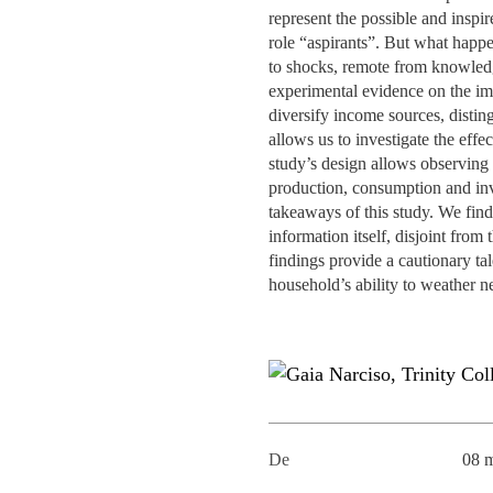
MESTRADOS EXECUTIVOS
represent the possible and inspir
DIVERSIDADE, EQUIDADE E
role “aspirants”. But what happe
L
INCLUSÃO
to shocks, remote from knowled
LISBON MBA
experimental evidence on the imp
E
diversify income sources, distin
PROJETOS PARA UM
PROGRAMAS DE
allows us to investigate the effe
FUTURO MELHOR
INTERCÂMBIO
R
study’s design allows observing a
production, consumption and inve
MODELO DE GOVERNO
ESCOLAS DE VERÃO
takeaways of this study. We find
information itself, disjoint from
JUNTE-SE A NÓS
FORMAÇÃO DE
findings provide a cautionary tal
EXECUTIVOS
household’s ability to weather n
CONTACTOS
De
08 