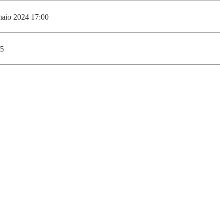
DOUBLE DEGREES
maio 2024 17:00
DIREITO & GESTÃO
DIREITO E ECONOMIA
5
DO MAR
DUAL DEGREE NYU