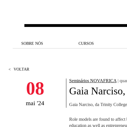
Saltar para o conteúdo principal
SOBRE NÓS
SOBRE NÓS
CURSOS
CURSOS
UM OLHAR SOBRE A NOVA
BOLSAS E
BACK
BACK
SBE
FINANCIAMENTO
<
VOLTAR
PROJETOS PARA UM
JUNTE-SE A NÓS
SOC
A NOSSA MISSÃO
FUTURO MELHOR
CANDIDATURAS
08
Seminários NOVAFRICA
| quar
DOCENTES E
A
Gaia Narciso,
A MARCA
SOCIAL EQUITY
INVESTIGADORES
LICENCIATURAS
INITIATIVE
B
mai '24
Gaia Narciso, da Trinity College
QUALIDADE &
PEOPLE AND CULTURE
MESTRADOS
ACREDITAÇÕES
FELLOWSHIP FOR
B
EXCELLENCE
DOUTORAMENTOS
Role models are found to affect b
SUSTENTABILIDADE
L
education as well as entrepreneu