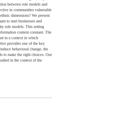
SPITALITY
ETOS
CIAS
S NOSSOS DOADORES
OMUNIDADE
CW LAB @ NOVA SBE
ENGAGEMENT
EDUCAÇÃO
EQUIPA
PROCESSO
APRESENTAÇÃO
ication between role models and
ÃO
ECRUTAR TALENTO
INVESTIGAÇÃO
PUBLICAÇÕES
fective in communities vulnerable
SENTAÇÃO
OAS
ETOS
ACTOS
PA
PESSOAS
PESSOAS
COMUNI
GITAL DATA DESIGN
 ethnic dimensions? We present
ACTOS
ETOS
ERGUNTAS
RTICIPE
BEM-ESTAR
PROJETOS DE INCLUSÃO
EVENTOS
PEER2PEER
STITUTE
nam to start businesses and
REQUENTES
ÚLTIMAS NOTÍCIAS
CONTACTOS
ICAÇÕES
ETOS
OAS
INVOLVED
ACTOS
CONTACTOS
ty role models. This setting
TOS
ICAÇÕES
QUIPA
PERGUNTAS FREQUENTES
EQUIPA
CONTACTOS
VA SBE PUBLIC
information content constant. The
OAR AGORA PARA
CONTACTOS
PESSOAS
OAS
ICAÇÕES
TOS
STIGAÇAO
CIAS
LICY INSTITUTE
ant in a context in which
OLSAS
ICAÇÕES
OAS
ALUNOS INTERNACIONAIS
CONTACTOS
NOTÍCIAS
tive provides one of the key
PESSOAS
& PHD
CIAS
AÇÃO
o induce behavioral change, the
PA
RECORTES DE IMPRENSA
als to make the right choices. Our
REDE DE MENTORES
ACTOS
udied in the context of the
CIAS
AÇÃO