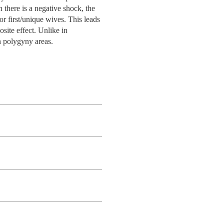
SPITALITY
ETOS
CIAS
S NOSSOS DOADORES
OMUNIDADE
CW LAB @ NOVA SBE
ENGAGEMENT
EDUCAÇÃO
EQUIPA
PROCESSO
APRESENTAÇÃO
there is a negative shock, the
ÃO
ECRUTAR TALENTO
INVESTIGAÇÃO
PUBLICAÇÕES
r first/unique wives. This leads
SENTAÇÃO
OAS
ETOS
ACTOS
PA
PESSOAS
PESSOAS
COMUNI
GITAL DATA DESIGN
site effect. Unlike in
ACTOS
ETOS
ERGUNTAS
RTICIPE
BEM-ESTAR
PROJETOS DE INCLUSÃO
EVENTOS
PEER2PEER
STITUTE
h polygyny areas.
REQUENTES
ÚLTIMAS NOTÍCIAS
CONTACTOS
ICAÇÕES
ETOS
OAS
INVOLVED
ACTOS
CONTACTOS
TOS
ICAÇÕES
QUIPA
PERGUNTAS FREQUENTES
EQUIPA
CONTACTOS
VA SBE PUBLIC
OAR AGORA PARA
CONTACTOS
PESSOAS
OAS
ICAÇÕES
TOS
STIGAÇAO
CIAS
LICY INSTITUTE
OLSAS
ICAÇÕES
OAS
ALUNOS INTERNACIONAIS
CONTACTOS
NOTÍCIAS
PESSOAS
& PHD
CIAS
AÇÃO
PA
RECORTES DE IMPRENSA
REDE DE MENTORES
ACTOS
CIAS
AÇÃO