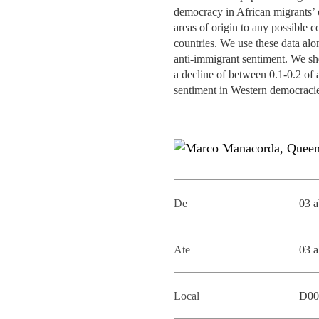
MESTRADOS EXECUTIVOS
democracy in African migrants’ 
DIVERSIDADE, EQUIDADE E
areas of origin to any possible 
L
INCLUSÃO
countries. We use these data alo
LISBON MBA
anti-immigrant sentiment. We sho
E
a decline of between 0.1-0.2 of 
PROJETOS PARA UM
PROGRAMAS DE
sentiment in Western democracies
FUTURO MELHOR
INTERCÂMBIO
R
MODELO DE GOVERNO
ESCOLAS DE VERÃO
JUNTE-SE A NÓS
FORMAÇÃO DE
EXECUTIVOS
CONTACTOS
De
03 a
Ate
03 a
Local
D00