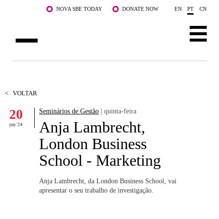
Saltar para o conteúdo principal
NOVA SBE TODAY
DONATE NOW
EN
PT
CN
SOBRE NÓS
CURSOS
<
VOLTAR
20
Seminários de Gestão
| quinta-feira
DOCENTES E INVESTIGAÇÃO
Anja Lambrecht,
jun '24
COMUNIDADE
London Business
School - Marketing
LIFE AT NOVA SBE
WHAT'S HAPPENING
Anja Lambrecht, da London Business School, vai
apresentar o seu trabalho de investigação.