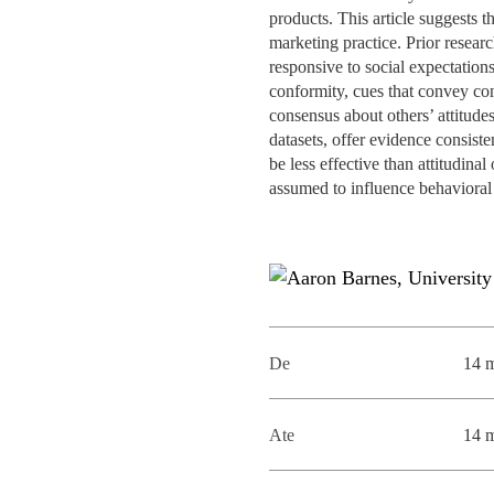
MESTRADOS EXECUTIVOS
products. This article suggests t
DIVERSIDADE, EQUIDADE E
marketing practice. Prior researc
L
INCLUSÃO
responsive to social expectation
LISBON MBA
conformity, cues that convey con
E
consensus about others’ attitudes
PROJETOS PARA UM
PROGRAMAS DE
datasets, offer evidence consist
FUTURO MELHOR
INTERCÂMBIO
R
be less effective than attitudin
assumed to influence behavioral c
MODELO DE GOVERNO
ESCOLAS DE VERÃO
JUNTE-SE A NÓS
FORMAÇÃO DE
EXECUTIVOS
CONTACTOS
De
14 
Ate
14 