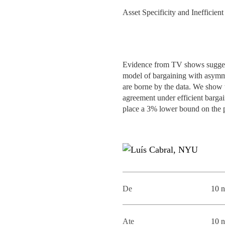
MESTRADOS EXECUTIVOS
Asset Specificity and Inefficie
DIVERSIDADE, EQUIDADE E
L
INCLUSÃO
LISBON MBA
E
PROJETOS PARA UM
PROGRAMAS DE
FUTURO MELHOR
Evidence from TV shows suggests 
INTERCÂMBIO
R
model of bargaining with asymmetr
are borne by the data. We show th
MODELO DE GOVERNO
ESCOLAS DE VERÃO
agreement under efficient bargai
place a 3% lower bound on the pr
JUNTE-SE A NÓS
FORMAÇÃO DE
EXECUTIVOS
CONTACTOS
De
10 
Ate
10 