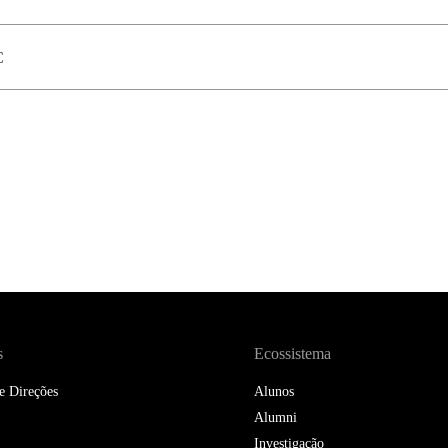
DOUBLE DEGREES
DIREITO & GESTÃO
C
DIREITO E ECONOMIA
DO MAR
DUAL DEGREE NYU
s
Ecossistema
e Direções
Alunos
Alumni
Investigação