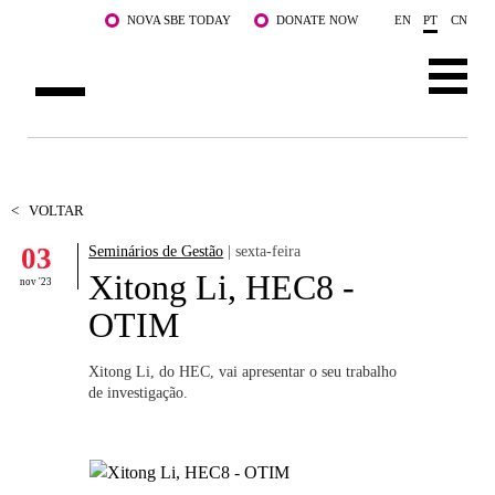
Saltar para o conteúdo principal
NOVA SBE TODAY
DONATE NOW
EN
PT
CN
SOBRE NÓS
CURSOS
<
VOLTAR
03
Seminários de Gestão
| sexta-feira
DOCENTES E INVESTIGAÇÃO
Xitong Li, HEC8 -
nov '23
COMUNIDADE
OTIM
LIFE AT NOVA SBE
Xitong Li, do HEC, vai apresentar o seu trabalho
de investigação.
WHAT'S HAPPENING