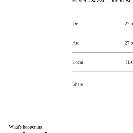
MESTRADOS EXECUTIVOS
DIVERSIDADE, EQUIDADE E
L
INCLUSÃO
LISBON MBA
De
27 o
E
PROJETOS PARA UM
PROGRAMAS DE
FUTURO MELHOR
INTERCÂMBIO
R
Ate
27 o
MODELO DE GOVERNO
ESCOLAS DE VERÃO
Local
TB
JUNTE-SE A NÓS
FORMAÇÃO DE
EXECUTIVOS
CONTACTOS
Share
What's happening