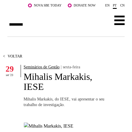
Saltar para o conteúdo principal
NOVA SBE TODAY
DONATE NOW
EN
PT
CN
SOBRE NÓS
CURSOS
<
VOLTAR
29
Seminários de Gestão
| sexta-feira
DOCENTES E INVESTIGAÇÃO
Mihalis Markakis,
set '23
COMUNIDADE
IESE
LIFE AT NOVA SBE
Mihalis Markakis, do IESE, vai apresentar o seu
trabalho de investigação.
WHAT'S HAPPENING