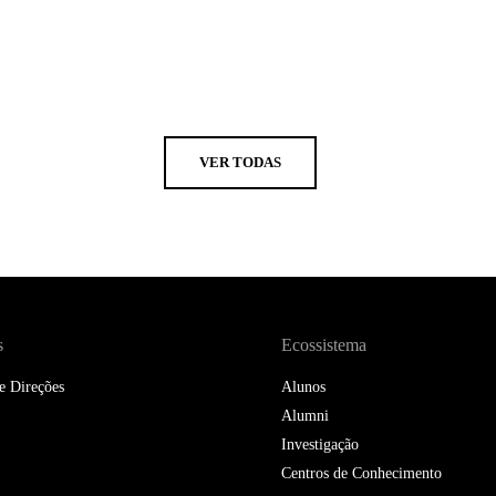
VER TODAS
s
Ecossistema
e Direções
Alunos
Alumni
Investigação
Centros de Conhecimento