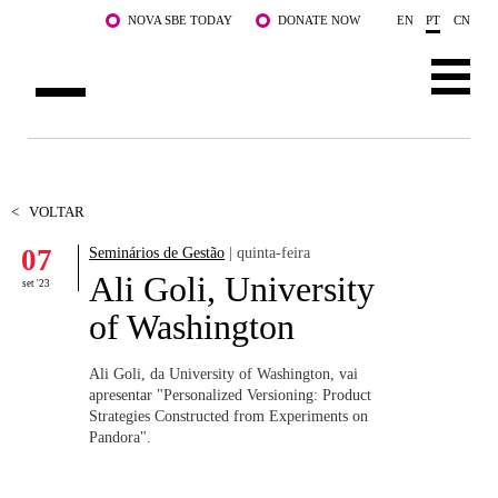
Saltar para o conteúdo principal
NOVA SBE TODAY
DONATE NOW
EN
PT
CN
SOBRE NÓS
CURSOS
<
VOLTAR
07
Seminários de Gestão
| quinta-feira
DOCENTES E INVESTIGAÇÃO
Ali Goli, University
set '23
COMUNIDADE
of Washington
LIFE AT NOVA SBE
Ali Goli, da University of Washington, vai
apresentar "Personalized Versioning: Product
WHAT'S HAPPENING
Strategies Constructed from Experiments on
Pandora".