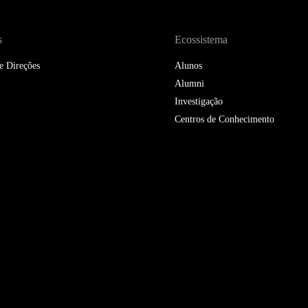
DOUBLE DEGREES
DIREITO & GESTÃO
s
Ecossistema
e Direções
Alunos
DIREITO E ECONOMIA
DO MAR
Alumni
Investigação
DUAL DEGREE NYU
Centros de Conhecimento