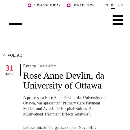
Saltar para o conteúdo principal
NOVA SBE TODAY
DONATE NOW
EN
PT
CN
SOBRE NÓS
CURSOS
<
VOLTAR
31
Eventos
| sexta-feira
DOCENTES E INVESTIGAÇÃO
Rose Anne Devlin, da
mar '23
COMUNIDADE
University of Ottawa
LIFE AT NOVA SBE
A professora Rose Anne Devlin, da University of
Ottawa, vai apresentar "Primary Care Payment
WHAT'S HAPPENING
Models and Avoidable Hospitalizations: A
Multivalued Treatment Effects Analysis".
Este seminário é organizado pelo Nova SBE