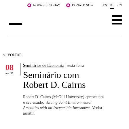
Saltar para o conteúdo principal
NOVA SBE TODAY
DONATE NOW
EN
PT
CN
SOBRE NÓS
CURSOS
<
VOLTAR
08
Seminários de Economia
| sexta-feira
DOCENTES E INVESTIGAÇÃO
Seminário com
mar '19
COMUNIDADE
Robert D. Cairns
LIFE AT NOVA SBE
Robert D. Cairns (McGill University) apresentará
o seu estudo,
Valuing Joint Environmental
WHAT'S HAPPENING
Amenities with an Irreversible Investment
. Venha
assistir.